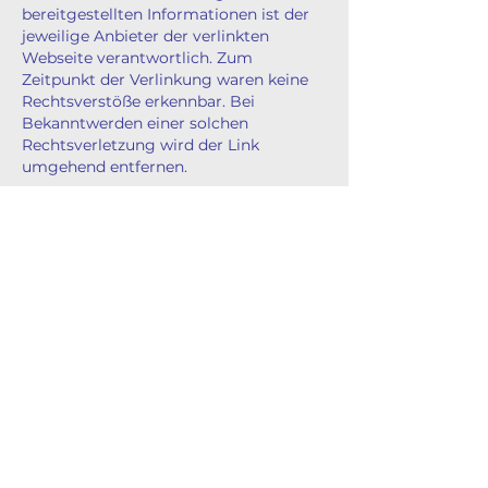
bereitgestellten Informationen ist der
jeweilige Anbieter der verlinkten
Webseite verantwortlich. Zum
Zeitpunkt der Verlinkung waren keine
Rechtsverstöße erkennbar. Bei
Bekanntwerden einer solchen
Rechtsverletzung wird der Link
umgehend entfernen.
Urheberrecht/Leistungsschutzrecht
Die auf dieser Webseite
veröffentlichten Inhalte, Werke und
bereitgestellten Informationen
unterliegen dem deutschen
Urheberrecht und
Leistungsschutzrecht. Jede Art der
Vervielfältigung, Bearbeitung,
Verbreitung, Einspeicherung und jede
Art der Verwertung außerhalb der
Grenzen des Urheberrechts bedarf der