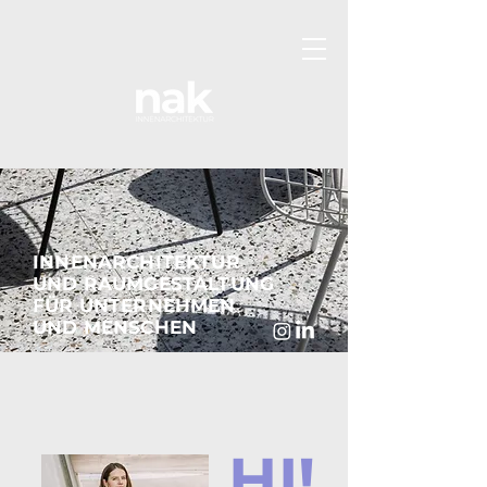
INNENARCHITEKTUR
UND RAUMGESTALTUNG
FÜR UNTERNEHMEN
UND MENSCHEN
HI!