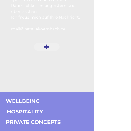
Räumlichkeiten begeistern und
überraschen.
Ich freue mich auf Ihre Nachricht​​​.
mail@nataliakoernbach.de
+
WELLBEING
HOSPITALITY
PRIVATE CONCEPTS