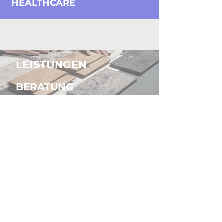
HEALTHCARE
LEISTUNGEN
BERATUNG
KONZEPT & ENTWURF
PLANUNG
UMSETZUNG
+
SAY HI!