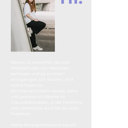
Foto: Bianca Keck Fotografie
Räume zu entwerfen, die zum
Wohlbefinden von Menschen
beitragen und sie zu einem
einzigartigen Ort machen, sind
meine Expertise.
Als Innenarchitektin berate, plane
und gestalte ich Räume im
Gesundheitswesen, in der Hotellerie
und unterstütze auch bei privaten
Projekten.
Meine Herangehensweise beruht